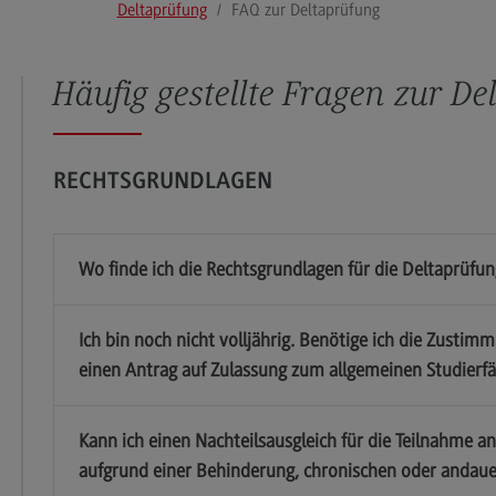
Deltaprüfung
FAQ zur Deltaprüfung
Nach der Antragstellung
Na
Beispielaufgaben
Beis
Häufig gestellte Fragen zur D
FAQ zur Deltaprüfung
FAQ
Videos zur Deltaprüfung
Kon
Information in English
RECHTSGRUNDLAGEN
Kontakt
Wo finde ich die Rechtsgrundlagen für die Deltaprüf
Kontakt
Inf
Ich bin noch nicht volljährig. Benötige ich die Zustim
Ansprechpersonen
Sat
einen Antrag auf Zulassung zum allgemeinen Studierfäh
Telefonische Erreichbarkeit
Dok
Kontaktformular
Imp
Kann ich einen Nachteilsausgleich für die Teilnahme a
aufgrund einer Behinderung, chronischen oder andaue
Wegbeschreibung
Dat