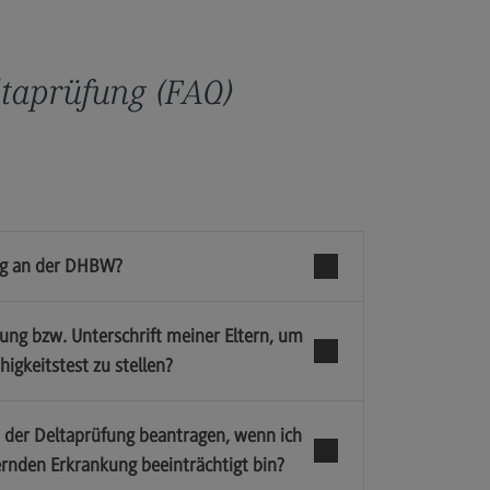
ch der Antragstellung
pielklausuren
eltaprüfung (FAQ)
 Eignungsprüfung
takt
ung an der DHBW?
ormationen
mung bzw. Unterschrift meiner Eltern, um
zungen
igkeitstest zu stellen?
umente
ressum
n der Deltaprüfung beantragen, wenn ich
rnden Erkrankung beeinträchtigt bin?
enschutzerklärung