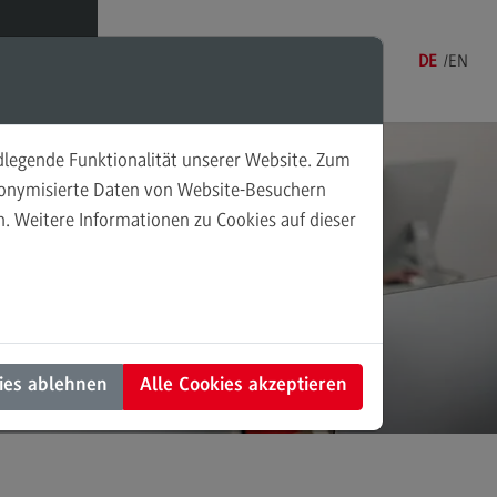
Menü
DE
EN
ndlegende Funktionalität unserer Website. Zum
nungsprüfung
udonymisierte Daten von Website-Besuchern
. Weitere Informationen zu Cookies auf dieser
lgruppe Eignungsprüfung
fungsaufbau
ühren
mine, Anmeldung und Zulassung
ies ablehnen
Alle Cookies akzeptieren
rmine, Anmeldung und Zulassung
line-Reservierung
hriftlicher Antrag