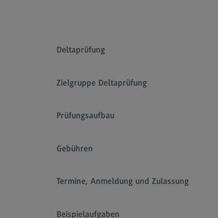
Deltaprüfung
Zielgruppe Deltaprüfung
Prüfungsaufbau
TestAS (Test für Ausländische
Studierende)
Gebühren
Informationen auf Deutsch
Information in English
Termine, Anmeldung und Zulassung
Beispielaufgaben