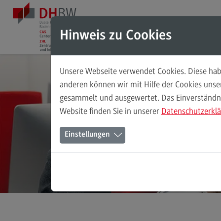
Direkt zum Inhalt
Direkt zum Hauptmenu
Direkt zum Footer
Hinweis zu Cookies
Unsere Webseite verwendet Cookies. Diese habe
Das Testzentrum
anderen können wir mit Hilfe der Cookies uns
gesammelt und ausgewertet. Das Einverständnis
Über uns
Website finden Sie in unserer
Datenschutzerkl
Teil des ZHL
(External link)
Einstellungen
Studienangebot der DHBW