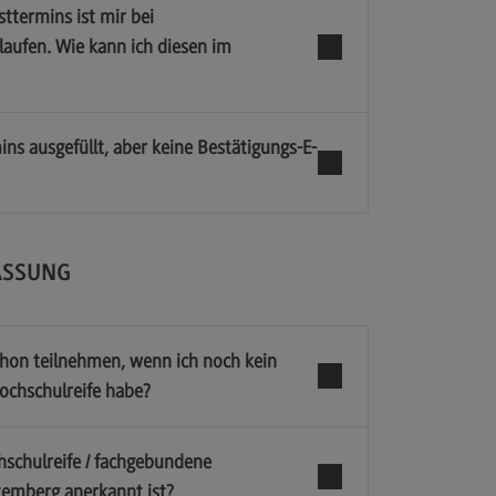
ttermins ist mir bei
laufen. Wie kann ich diesen im
ns ausgefüllt, aber keine Bestätigungs-E-
ASSUNG
chon teilnehmen, wenn ich noch kein
ochschulreife habe?
hschulreife / fachgebundene
temberg anerkannt ist?