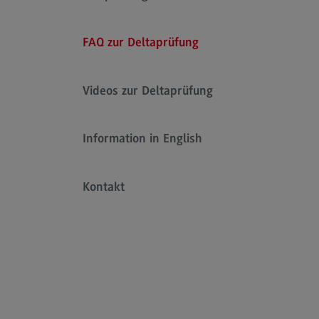
Links
FAQ zur Deltaprüfung
ZHL – Zentrum für Hochschuldidakti
und Lebenslanges Lernen
Videos zur Deltaprüfung
(External link)
DHBW CAS
(External link)
DHBW Präsidium
Information in English
(External link)
Kontakt