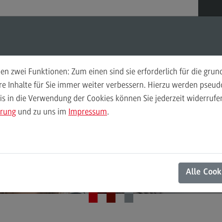
Suchen
Suchen
n zwei Funktionen: Zum einen sind sie erforderlich für die gru
Deltaprüfung
Eig
ere Inhalte für Sie immer weiter verbessern. Hierzu werden pse
 in die Verwendung der Cookies können Sie jederzeit widerrufen
Zielgruppe Deltaprüfung
Zie
ärung
und zu uns im
Impressum
.
Prüfungsaufbau
Prü
ZHL Testzentrum der DHBW
Gebühren
Geb
Deltaprüfung
Termine, Anmeldung und Zulassung
Ter
Alle Cook
Termine, Anmeldung und Zulassung
Te
Schritt 1: Online-Reservierung
On
Schritt 2: Antrag auf Zulassung
Sc