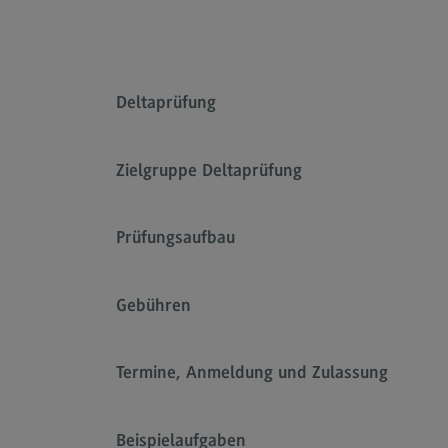
Deltaprüfung
Zielgruppe Deltaprüfung
Prüfungsaufbau
TestAS (Test für Ausländische
Studierende)
Gebühren
Informationen auf Deutsch
Information in English
Termine, Anmeldung und Zulassung
Beispielaufgaben