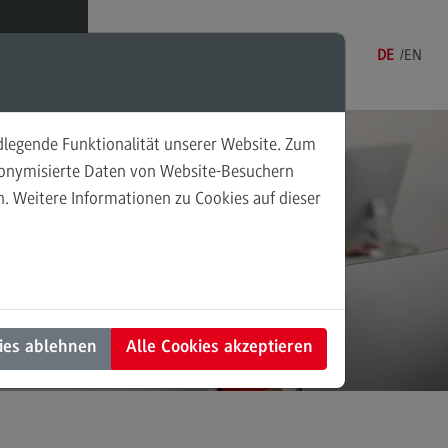
Menü
DE
EN
ndlegende Funktionalität unserer Website. Zum
nungsprüfung
udonymisierte Daten von Website-Besuchern
. Weitere Informationen zu Cookies auf dieser
lgruppe Eignungsprüfung
fungsaufbau
ühren
mine, Anmeldung und Zulassung
ies ablehnen
Alle Cookies akzeptieren
rmine, Anmeldung und Zulassung
line-Reservierung
hriftlicher Antrag