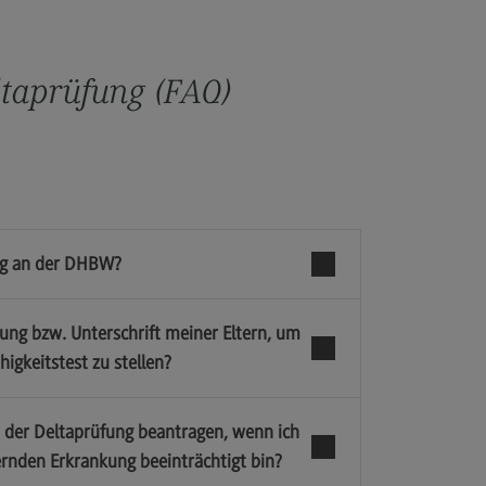
ch der Antragstellung
pielklausuren
eltaprüfung (FAQ)
 Eignungsprüfung
takt
ung an der DHBW?
ormationen
mung bzw. Unterschrift meiner Eltern, um
zungen
igkeitstest zu stellen?
umente
ressum
n der Deltaprüfung beantragen, wenn ich
rnden Erkrankung beeinträchtigt bin?
enschutzerklärung