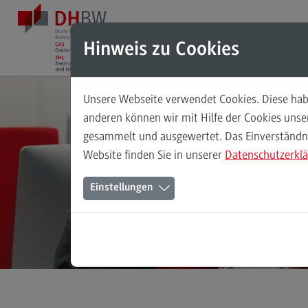
Direkt zum Inhalt
Direkt zum Hauptmenu
Direkt zum Footer
Hinweis zu Cookies
Unsere Webseite verwendet Cookies. Diese habe
Das Testzentrum
anderen können wir mit Hilfe der Cookies uns
gesammelt und ausgewertet. Das Einverständnis
Über uns
Website finden Sie in unserer
Datenschutzerkl
Teil des ZHL
(External link)
Einstellungen
Studienangebot der DHBW