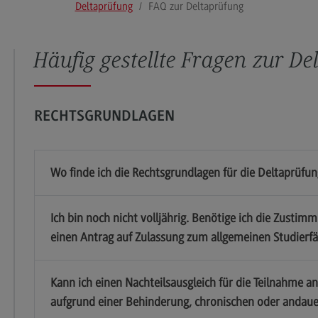
Deltaprüfung
FAQ zur Deltaprüfung
Nach der Antragstellung
Na
Beispielaufgaben
Beis
Häufig gestellte Fragen zur D
FAQ zur Deltaprüfung
FAQ
Videos zur Deltaprüfung
Kon
Information in English
RECHTSGRUNDLAGEN
Kontakt
Wo finde ich die Rechtsgrundlagen für die Deltaprüf
Kontakt
Inf
Ich bin noch nicht volljährig. Benötige ich die Zustim
Ansprechpersonen
Sat
einen Antrag auf Zulassung zum allgemeinen Studierfäh
Telefonische Erreichbarkeit
Dok
Kontaktformular
Imp
Kann ich einen Nachteilsausgleich für die Teilnahme a
aufgrund einer Behinderung, chronischen oder andaue
Wegbeschreibung
Dat