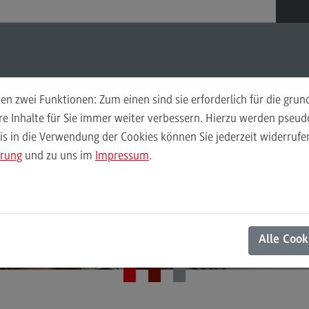
Suchen
Suchen
n zwei Funktionen: Zum einen sind sie erforderlich für die gru
Deltaprüfung
Eig
ere Inhalte für Sie immer weiter verbessern. Hierzu werden pse
 in die Verwendung der Cookies können Sie jederzeit widerrufen
Zielgruppe Deltaprüfung
Zie
ärung
und zu uns im
Impressum
.
Prüfungsaufbau
Prü
ZHL Testzentrum der DHBW
Gebühren
Geb
Deltaprüfung
Termine, Anmeldung und Zulassung
Ter
Alle Cook
Termine, Anmeldung und Zulassung
Te
Schritt 1: Online-Reservierung
On
Schritt 2: Antrag auf Zulassung
Sc