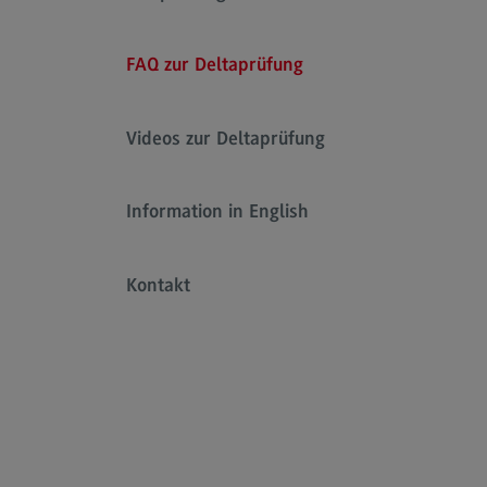
Links
FAQ zur Deltaprüfung
ZHL – Zentrum für Hochschuldidakti
und Lebenslanges Lernen
Videos zur Deltaprüfung
(External link)
DHBW CAS
(External link)
DHBW Präsidium
Information in English
(External link)
Kontakt