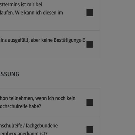
ttermins ist mir bei
laufen. Wie kann ich diesen im
ns ausgefüllt, aber keine Bestätigungs-E-
ASSUNG
chon teilnehmen, wenn ich noch kein
ochschulreife habe?
hschulreife / fachgebundene
temberg anerkannt ist?