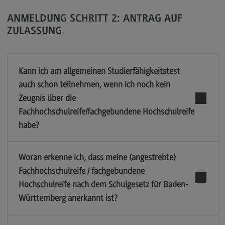
Satzungen
ANMELDUNG SCHRITT 2: ANTRAG AUF
Dokumente
ZULASSUNG
Impressum
Datenschutzerklärung
Kann ich am allgemeinen Studierfähigkeitstest
auch schon teilnehmen, wenn ich noch kein
Links
Zeugnis über die
Fachhochschulreife/fachgebundene Hochschulreife
ZHL – Zentrum für Hochschuldidaktik und
habe?
Lebenslanges Lernen
(External link)
DHBW CAS
(External link)
Woran erkenne ich, dass meine (angestrebte)
DHBW Präsidium
(External link)
Fachhochschulreife / fachgebundene
Hochschulreife nach dem Schulgesetz für Baden-
Württemberg anerkannt ist?