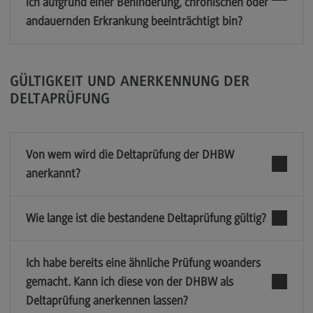
ich aufgrund einer Behinderung, chronischen oder
andauernden Erkrankung beeinträchtigt bin?
Zielgruppe Eignungsprüfung
Prüfungsaufbau
Gebühren
GÜLTIGKEIT UND ANERKENNUNG DER
Termine, Anmeldung und Zulassung
DELTAPRÜFUNG
Termine, Anmeldung und Zulassung
Online-Reservierung
Von wem wird die Deltaprüfung der DHBW
anerkannt?
Schriftlicher Antrag
Nach der Antragstellung
Wie lange ist die bestandene Deltaprüfung gültig?
Beispielklausuren
FAQ Eignungsprüfung
Ich habe bereits eine ähnliche Prüfung woanders
Kontakt
gemacht. Kann ich diese von der DHBW als
Deltaprüfung anerkennen lassen?