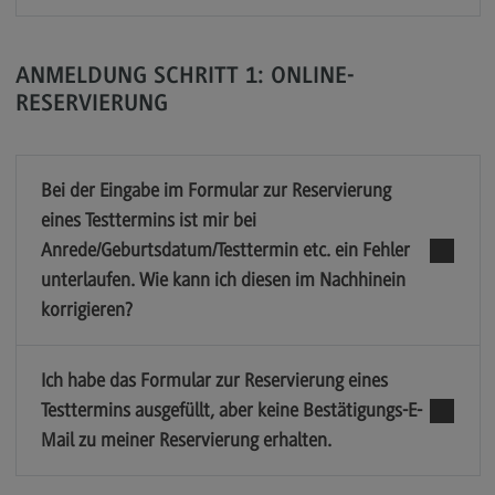
TestAS (Test für Ausländische Studierende)
Informationen auf Deutsch
ANMELDUNG SCHRITT 1: ONLINE-
RESERVIERUNG
Information in English
Bei der Eingabe im Formular zur Reservierung
Kontakt
eines Testtermins ist mir bei
Ansprechpersonen
Anrede/Geburtsdatum/Testtermin etc. ein Fehler
unterlaufen. Wie kann ich diesen im Nachhinein
Telefonische Erreichbarkeit
korrigieren?
Kontaktformular
Wegbeschreibung
Ich habe das Formular zur Reservierung eines
Testtermins ausgefüllt, aber keine Bestätigungs-E-
Mail zu meiner Reservierung erhalten.
Informationen