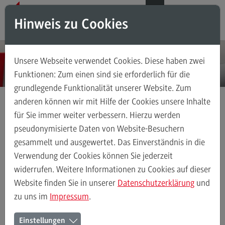
Direkt zum Inhalt
Direkt zum Hauptmenu
Direkt zum Footer
DE
EN
Hinweis zu Cookies
Suchen
Unsere Webseite verwendet Cookies. Diese haben zwei
Das Testzentrum
Funktionen: Zum einen sind sie erforderlich für die
grundlegende Funktionalität unserer Website. Zum
Über uns
anderen können wir mit Hilfe der Cookies unsere Inhalte
Teil des ZHL
für Sie immer weiter verbessern. Hierzu werden
(External link)
Deltaprüfung
FAQ zur Deltaprüfung
Studienangebot der DHBW
pseudonymisierte Daten von Website-Besuchern
gesammelt und ausgewertet. Das Einverständnis in die
Verwendung der Cookies können Sie jederzeit
Deltaprüfung
Deltaprüfung
Zielgruppe Deltaprüfung
Prüfungsaufbau
Geb
widerrufen. Weitere Informationen zu Cookies auf dieser
Website finden Sie in unserer
Datenschutzerklärung
und
Zielgruppe Deltaprüfung
zu uns im
Impressum
.
Häufig gestellte Fragen zur
Prüfungsaufbau
Einstellungen
Gebühren