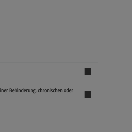
ch der Antragstellung
pielklausuren
 Eignungsprüfung
takt
ormationen
einer Behinderung, chronischen oder
zungen
umente
ressum
enschutzerklärung