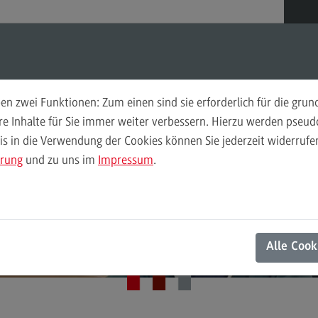
Suchen
Suchen
n zwei Funktionen: Zum einen sind sie erforderlich für die gru
Deltaprüfung
Eig
ere Inhalte für Sie immer weiter verbessern. Hierzu werden pse
 in die Verwendung der Cookies können Sie jederzeit widerrufen
Zielgruppe Deltaprüfung
Zie
ärung
und zu uns im
Impressum
.
Prüfungsaufbau
Prü
ZHL Testzentrum der DHBW
Gebühren
Geb
Eignungsprüfung
Termine, Anmeldung und Zulassung
Ter
Alle Cook
Termine, Anmeldung und Zulassung
Te
Schritt 1: Online-Reservierung
On
Schritt 2: Antrag auf Zulassung
Sc