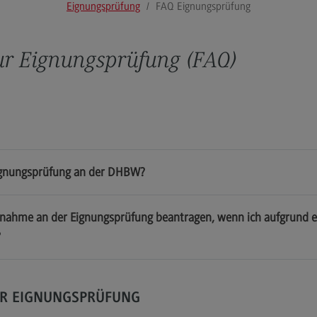
Eignungsprüfung
FAQ Eignungsprüfung
Nach der Antragstellung
Na
Beispielaufgaben
Beis
zur Eignungsprüfung (FAQ)
FAQ zur Deltaprüfung
FAQ
Videos zur Deltaprüfung
Kon
Information in English
Kontakt
Eignungsprüfung an der DHBW?
Kontakt
Inf
eilnahme an der Eignungsprüfung beantragen, wenn ich aufgrund 
Ansprechpersonen
Sat
?
Telefonische Erreichbarkeit
Dok
Kontaktformular
Imp
ER EIGNUNGSPRÜFUNG
Wegbeschreibung
Dat