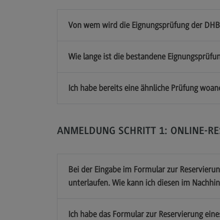
Links
Von wem wird die Eignungsprüfung der DH
ZHL – Zentrum für Hochschuldidakti
Wie lange ist die bestandene Eignungsprüfun
und Lebenslanges Lernen
(External link)
DHBW CAS
(External link)
Ich habe bereits eine ähnliche Prüfung woa
DHBW Präsidium
(External link)
ANMELDUNG SCHRITT 1: ONLINE-R
Bei der Eingabe im Formular zur Reservierun
unterlaufen. Wie kann ich diesen im Nachhin
Ich habe das Formular zur Reservierung eine