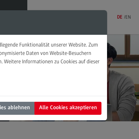
Menü
DE
EN
ndlegende Funktionalität unserer Website. Zum
nungsprüfung
udonymisierte Daten von Website-Besuchern
. Weitere Informationen zu Cookies auf dieser
lgruppe Eignungsprüfung
fungsaufbau
ühren
mine, Anmeldung und Zulassung
ies ablehnen
Alle Cookies akzeptieren
rmine, Anmeldung und Zulassung
line-Reservierung
hriftlicher Antrag