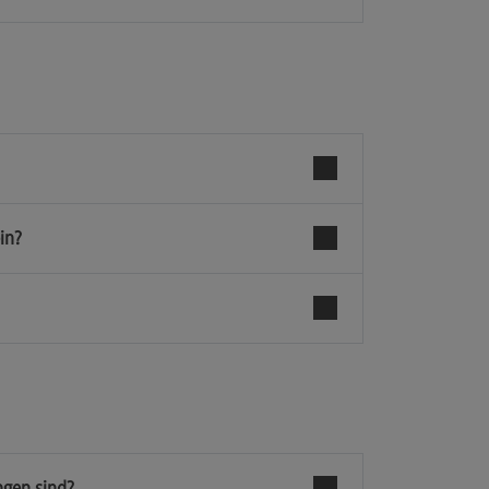
in?
ngen sind?