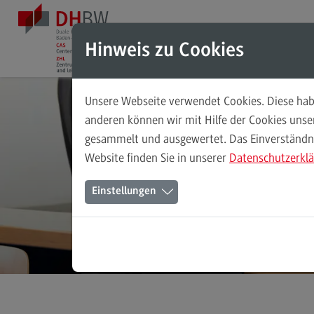
Direkt zum Inhalt
Direkt zum Hauptmenu
Direkt zum Footer
Hinweis zu Cookies
Unsere Webseite verwendet Cookies. Diese habe
Das Testzentrum
anderen können wir mit Hilfe der Cookies uns
gesammelt und ausgewertet. Das Einverständnis
Über uns
Website finden Sie in unserer
Datenschutzerkl
Teil des ZHL
(External link)
Einstellungen
Studienangebot der DHBW