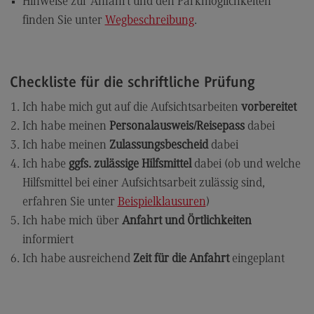
Satzungen
Hinweise zur Anfahrt und den Parkmöglichkeiten
finden Sie unter
Wegbeschreibung
.
Dokumente
Impressum
Datenschutzerklärung
Checkliste für die schriftliche Prüfung
Ich habe mich gut auf die Aufsichtsarbeiten
vorbereitet
Ich habe meinen
Personalausweis/Reisepass
dabei
Links
Ich habe meinen
Zulassungsbescheid
dabei
ZHL – Zentrum für Hochschuldidaktik und
Ich habe
ggfs. zulässige Hilfsmittel
dabei (ob und welche
Lebenslanges Lernen
Hilfsmittel bei einer Aufsichtsarbeit zulässig sind,
(External link)
DHBW CAS
erfahren Sie unter
Beispielklausuren
)
(External link)
Ich habe mich über
Anfahrt und Örtlichkeiten
DHBW Präsidium
(External link)
informiert
Ich habe ausreichend
Zeit für die Anfahrt
eingeplant