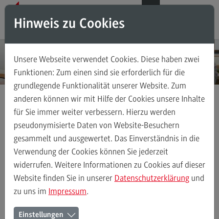
Direkt zum Inhalt
Direkt zum Hauptmenu
Direkt zum Footer
DE
EN
Hinweis zu Cookies
Suchen
Unsere Webseite verwendet Cookies. Diese haben zwei
Das Testzentrum
Funktionen: Zum einen sind sie erforderlich für die
grundlegende Funktionalität unserer Website. Zum
Über uns
anderen können wir mit Hilfe der Cookies unsere Inhalte
Teil des ZHL
für Sie immer weiter verbessern. Hierzu werden
(External link)
Eignungsprüfung
Termine, Anmeldung und Zulassung
Studienangebot der DHBW
pseudonymisierte Daten von Website-Besuchern
Nach der Antragstellung
gesammelt und ausgewertet. Das Einverständnis in die
Verwendung der Cookies können Sie jederzeit
Deltaprüfung
widerrufen. Weitere Informationen zu Cookies auf dieser
Termine, Anmeldung und Zulassung
Online-Reservierung
Schrif
Website finden Sie in unserer
Datenschutzerklärung
und
Zielgruppe Deltaprüfung
zu uns im
Impressum
.
Prüfungsaufbau
Nach der Antragstellung
Einstellungen
Gebühren