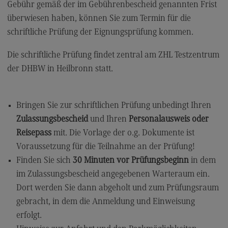
Gebühr gemäß der im Gebührenbescheid genannten Frist
TestAS (Test für Ausländische Studierende)
überwiesen haben, können Sie zum Termin für die
schriftliche Prüfung der Eignungsprüfung kommen.
Informationen auf Deutsch
Information in English
Die schriftliche Prüfung findet zentral am ZHL Testzentrum
der DHBW in Heilbronn statt.
Kontakt
Bringen Sie zur schriftlichen Prüfung unbedingt Ihren
Ansprechpersonen
Zulassungsbescheid
und Ihren
Personalausweis oder
Telefonische Erreichbarkeit
Reisepass
mit. Die Vorlage der o.g. Dokumente ist
Voraussetzung für die Teilnahme an der Prüfung!
Kontaktformular
Finden Sie sich
30 Minuten vor Prüfungsbeginn
in dem
Wegbeschreibung
im Zulassungsbescheid angegebenen Warteraum ein.
Dort werden Sie dann abgeholt und zum Prüfungsraum
gebracht, in dem die Anmeldung und Einweisung
Informationen
erfolgt.