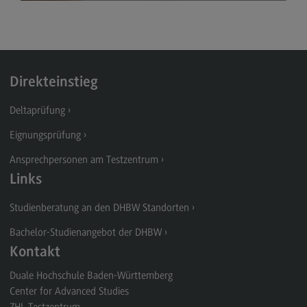
Satzungen
Alle Informationen zur Eignungsprüfung für beruflich
Dokumente
qualifizierte Studieninteressierte mit Berufsausbildung
und Berufserfahrung ›
Impressum
Datenschutzerklärung
Direkteinstieg
Deltaprüfung
Links
Eignungsprüfung
ZHL – Zentrum für Hochschuldidaktik und
Ansprechpersonen am Testzentrum
Lebenslanges Lernen
Links
(External link)
DHBW CAS
(External link)
Studienberatung an den DHBW Standorten
DHBW Präsidium
(External link)
Bachelor-Studienangebot der DHBW
Kontakt
Duale Hochschule Baden-Württemberg
Center for Advanced Studies