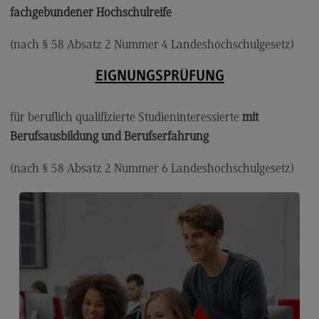
fachgebundener Hochschulreife
Zielgruppe Eignungsprüfung
(nach § 58 Absatz 2 Nummer 4 Landeshochschulgesetz)
Prüfungsaufbau
Gebühren
EIGNUNGSPRÜFUNG
Termine, Anmeldung und Zulassung
für beruflich qualifizierte Studieninteressierte
mit
Termine, Anmeldung und Zulassung
Berufsausbildung und Berufserfahrung
Online-Reservierung
(nach § 58 Absatz 2 Nummer 6 Landeshochschulgesetz)
Schriftlicher Antrag
Nach der Antragstellung
Beispielklausuren
FAQ Eignungsprüfung
Kontakt