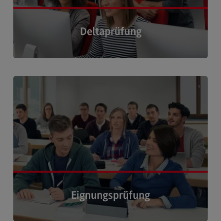
TestAS (Test für Ausländische Studierende)
Deltaprüfung
Informationen auf Deutsch
Information in English
Alle Informationen zur Deltaprüfung für
Studieninteressierte mit Fachhochschulreife oder
Kontakt
fachgebundener Hochschulreife. ›
Ansprechpersonen
Telefonische Erreichbarkeit
Kontaktformular
Wegbeschreibung
Eignungsprüfung
Informationen