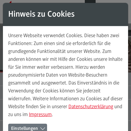
Direkt zum Inhalt
Direkt zum Hauptmenu
Direkt zum Footer
DE
EN
Hinweis zu Cookies
Suchen
Unsere Webseite verwendet Cookies. Diese haben zwei
DELTA- UND EIGNUNGSPRÜFUNG
Das Testzentrum
Funktionen: Zum einen sind sie erforderlich für die
ZHL Testzentrum der DHBW
grundlegende Funktionalität unserer Website. Zum
Über uns
anderen können wir mit Hilfe der Cookies unsere Inhalte
Teil des ZHL
Über uns
für Sie immer weiter verbessern. Hierzu werden
(External link)
Studienangebot der DHBW
pseudonymisierte Daten von Website-Besuchern
DELTAPRÜFUNG
gesammelt und ausgewertet. Das Einverständnis in die
Verwendung der Cookies können Sie jederzeit
EIGNUNGSPRÜFUNG
Deltaprüfung
widerrufen. Weitere Informationen zu Cookies auf dieser
TEST AS (TEST FÜR AUSLÄNDISCHE
Website finden Sie in unserer
Datenschutzerklärung
und
Zielgruppe Deltaprüfung
STUDIERENDE)
zu uns im
Impressum
.
Prüfungsaufbau
KONTAKT
Einstellungen
Gebühren